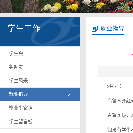
学生工作
就业指导
学生会
奖助贷
学生风采
9月2号
就业指导
乌鲁木齐红
毕业生寄语
希望20级，
学生留言板
如果有学生